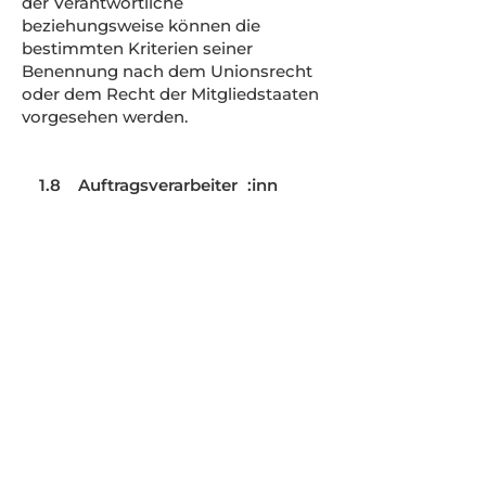
der Verantwortliche
beziehungsweise können die
bestimmten Kriterien seiner
Benennung nach dem Unionsrecht
oder dem Recht der Mitgliedstaaten
vorgesehen werden.
1.8 Auftragsverarbeiter :inn
Auftragsverarbeiter:in ist eine
natürliche oder juristische Person,
Behörde, Einrichtung oder andere
Stelle, die personenbezogene Daten
im Auftrag des Verantwortlichen
verarbeitet.
1.9 Empfänger:in
Empfänger:in ist eine natürliche oder
juristische Person, Behörde,