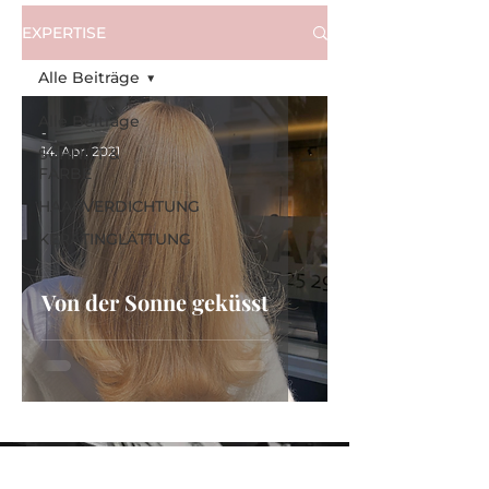
EXPERTISE
Alle Beiträge
Alle Beiträge
-
14. Apr. 2021
SCHNITT &
FARBE
HAARVERDICHTUNG
KERATINGLÄTTUNG
Von der Sonne geküsst